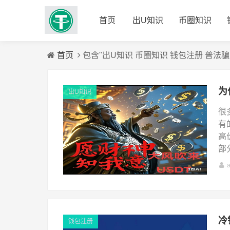
首页
出U知识
币圈知识
首页
包含"出U知识 币圈知识 钱包注册 普法骗
为
出U知识
很
有
高
部
冷
钱包注册