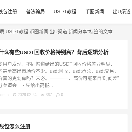
钱包注册
普法骗局
USDT教程
币圈新闻
出U渠道
局 USDT教程 币圈新闻 出U渠道 新闻分享"标签的文章
什么有些USDT回收价格特别高？背后逻辑分析
多用户发现，不同渠道给出的USDT回收价格差异明显，
的甚至高出市场价不少。usdt回收，usdt承兑，usdt交易，
价真的更划算吗？未必。⸻一、高价可能来自“时间差”
分渠道会： • 先给出高报...
admin
2026-02-24
367
0
钱包怎么注册