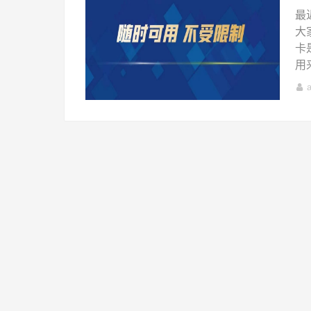
最
大
卡
用来