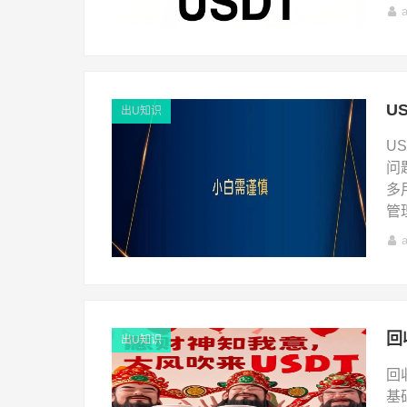
出U知识
U
问
多
管
出U知识
回
基