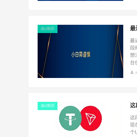
出U知识
最
段
想
台
这
出U知识
这
现
个