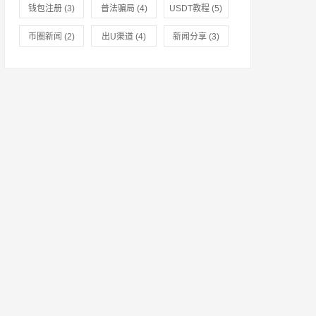
知识 钱包注册
钱包注册
(3)
普法骗局
(4)
USDT教程
(5)
普法骗局
币圈新闻
(2)
出U渠道
(4)
新闻分享
(3)
USDT教程 币
圈新闻 出U渠
道 新闻分享
(2)