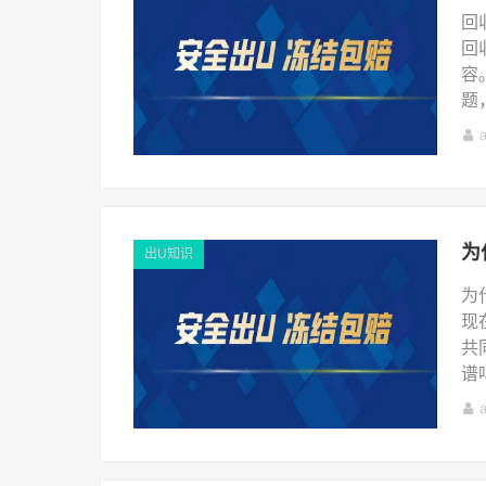
回
回
容
题
出U知识
为
现
共
谱吗