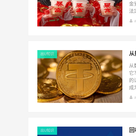
金
法
出U知识
从
它
的
成
出U知识