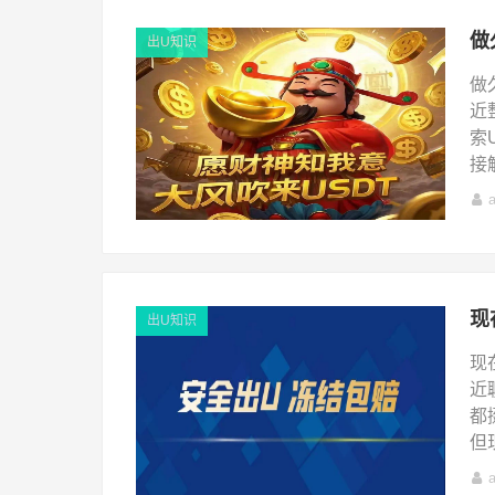
出U知识
做
近
索
接
出U知识
现
近
都
但