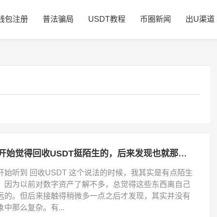
钱包注册
普法骗局
USDT教程
币圈新闻
出U渠道
一开始觉得回收USDT挺陌生的，后来发现也就那么回事
开始听到 回收USDT 这个说法的时候，我其实是有点陌生
。因为以前对数字资产了解不多，总觉得这些东西离自己
远的。但后来接触得稍微多一点之后才发现，其实并没有
象中那么复杂。有...