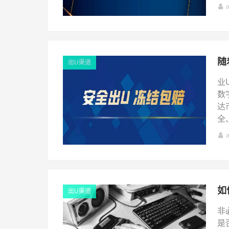
出U渠道
业
数
达
全
如
出U渠道
非
是