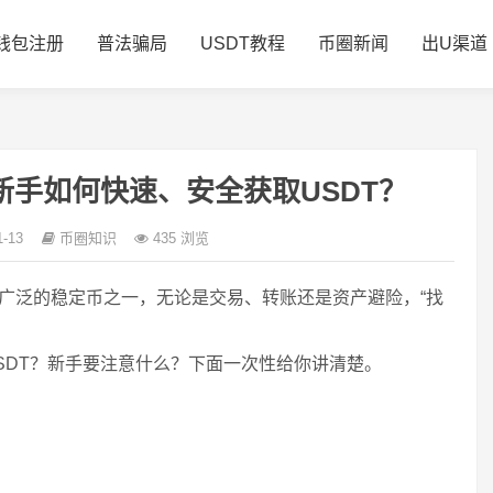
钱包注册
普法骗局
USDT教程
币圈新闻
出U渠道
新手如何快速、安全获取USDT？
1-13
币圈知识
435 浏览
最广泛的稳定币之一，无论是交易、转账还是资产避险，“找
SDT？新手要注意什么？下面一次性给你讲清楚。