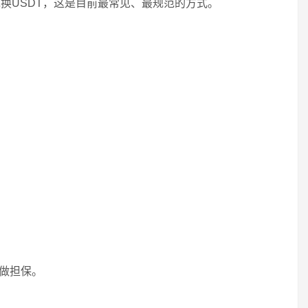
换USDT，这是目前最常见、最规范的方式。
台做担保。