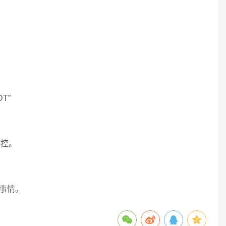
T”
可控。
的事情。